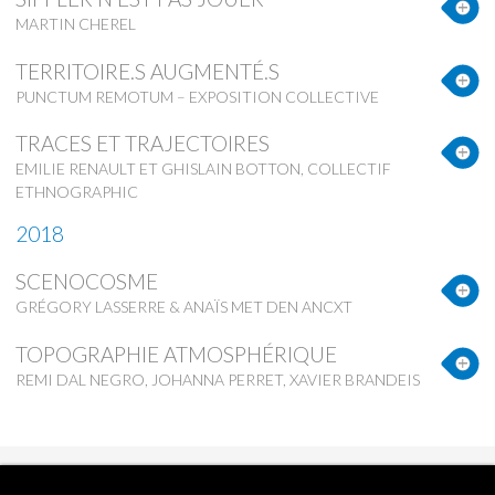
MARTIN CHEREL
TERRITOIRE.S AUGMENTÉ.S
PUNCTUM REMOTUM – EXPOSITION COLLECTIVE
TRACES ET TRAJECTOIRES
EMILIE RENAULT ET GHISLAIN BOTTON, COLLECTIF
ETHNOGRAPHIC
2018
SCENOCOSME
GRÉGORY LASSERRE & ANAÏS MET DEN ANCXT
TOPOGRAPHIE ATMOSPHÉRIQUE
REMI DAL NEGRO, JOHANNA PERRET, XAVIER BRANDEIS
PLAN D'ACCÈS